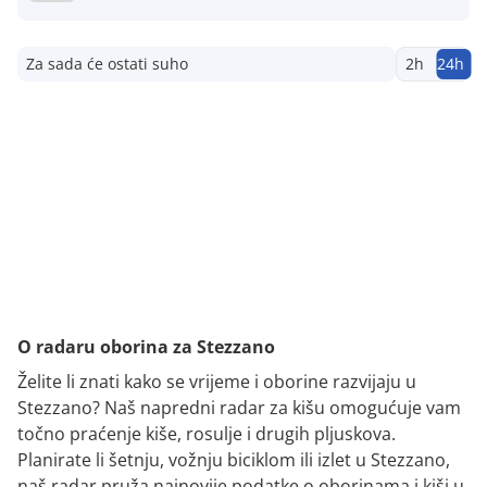
Za sada će ostati suho
2h
24h
O radaru oborina za Stezzano
Želite li znati kako se vrijeme i oborine razvijaju u
Stezzano? Naš napredni radar za kišu omogućuje vam
točno praćenje kiše, rosulje i drugih pljuskova.
Planirate li šetnju, vožnju biciklom ili izlet u Stezzano,
naš radar pruža najnovije podatke o oborinama i kiši u