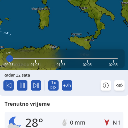
pet
00:35
01:05
01:35
02:05
02:35
Radar ±2 sata
1x
+2h
Trenutno vrijeme
28°
0 mm
N
1