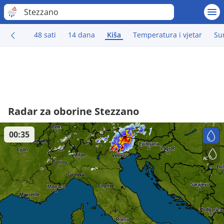
Stezzano
48 sati
14 dana
Kiša
Temperatura i vjetar
Su
Radar za oborine Stezzano
00:35