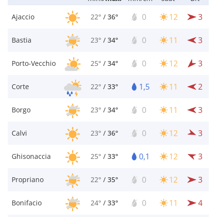
0
12
3
Ajaccio
22°
/
36°
0
11
3
Bastia
23°
/
34°
0
12
3
Porto-Vecchio
25°
/
34°
1,5
11
2
Corte
22°
/
33°
0
11
3
Borgo
23°
/
34°
0
12
3
Calvi
23°
/
36°
0,1
12
3
Ghisonaccia
25°
/
33°
0
12
3
Propriano
22°
/
35°
0
11
4
Bonifacio
24°
/
33°