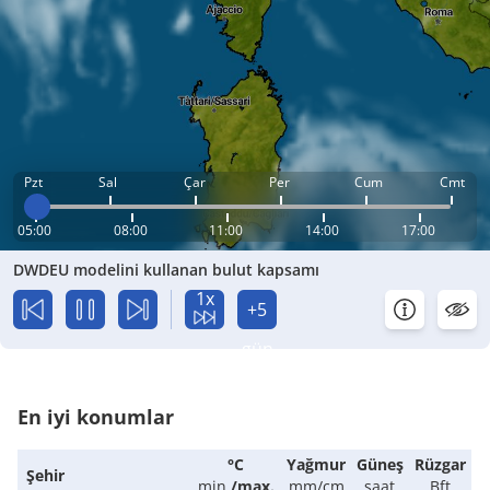
Pzt
Sal
Çar
Per
Cum
Cmt
05:00
08:00
11:00
14:00
17:00
DWDEU modelini kullanan bulut kapsamı
1x
+5
gün
En iyi konumlar
°C
Yağmur
Güneş
Rüzgar
Şehir
min.
/
max.
mm/cm
saat
Bft