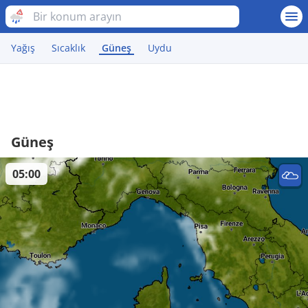
Yağış
Sıcaklık
Güneş
Uydu
Güneş
05:00