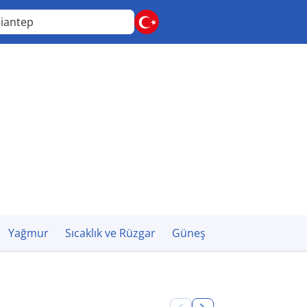
iantep
Yağmur
Sıcaklık ve Rüzgar
Güneş