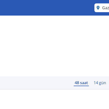
Gaz
48 saat
14 gün