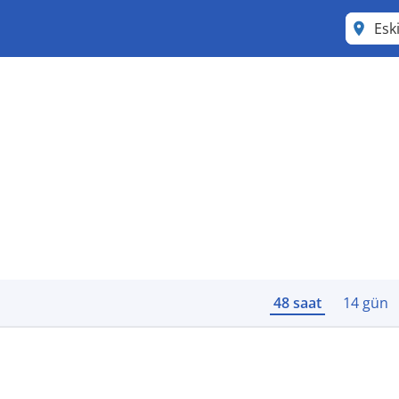
Esk
48 saat
14 gün