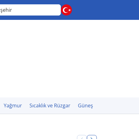
işehir
Yağmur
Sıcaklık ve Rüzgar
Güneş