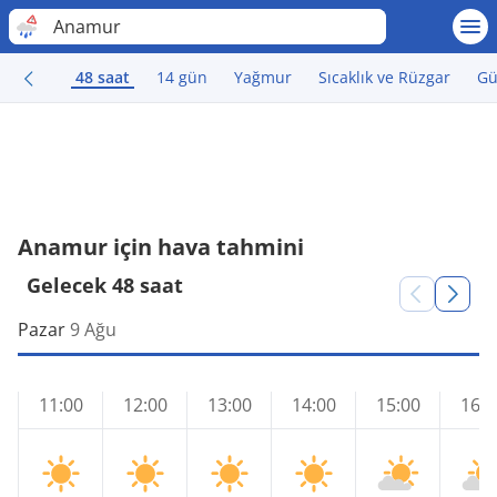
Anamur
48 saat
14 gün
Yağmur
Sıcaklık ve Rüzgar
Gü
Anamur için hava tahmini
Gelecek 48 saat
Pazar
9 Ağu
11:00
12:00
13:00
14:00
15:00
16:0