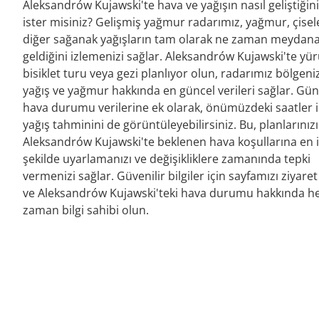
Aleksandrów Kujawski'te hava ve yağışın nasıl geliştiğin
ister misiniz? Gelişmiş yağmur radarımız, yağmur, çise
diğer sağanak yağışların tam olarak ne zaman meydan
geldiğini izlemenizi sağlar. Aleksandrów Kujawski'te yü
bisiklet turu veya gezi planlıyor olun, radarımız bölgeni
yağış ve yağmur hakkında en güncel verileri sağlar. Gün
hava durumu verilerine ek olarak, önümüzdeki saatler i
yağış tahminini de görüntüleyebilirsiniz. Bu, planlarınızı
Aleksandrów Kujawski'te beklenen hava koşullarına en i
şekilde uyarlamanızı ve değişikliklere zamanında tepki
vermenizi sağlar. Güvenilir bilgiler için sayfamızı ziyaret
ve Aleksandrów Kujawski'teki hava durumu hakkında h
zaman bilgi sahibi olun.