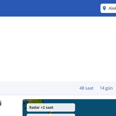
Ale
48 saat
14 gün
i
Radar +2 saat