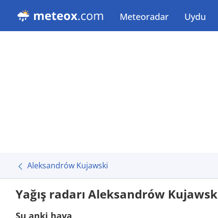
Meteoradar
Uydu
Aleksandrów Kujawski
Yağış radarı Aleksandrów Kujawsk
Şu anki hava