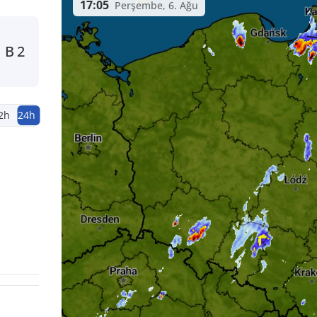
17:05
Perşembe, 6. Ağu
B
2
2h
24h