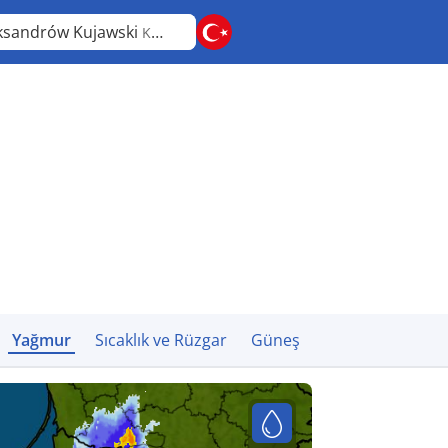
ksandrów Kujawski
Kujawsko-Pomorskie
Yağmur
Sıcaklık ve Rüzgar
Güneş