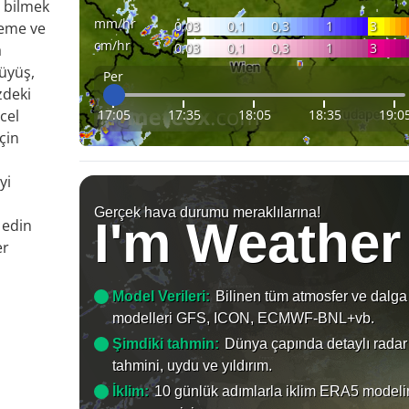
i bilmek
mm/hr
0,03
0,1
0,3
1
3
leme ve
cm/hr
0,03
0,1
0,3
1
3
a
rüyüş,
Per
zdeki
17:05
17:35
18:05
18:35
19:0
cel
çin
yi
Gerçek hava durumu meraklılarına!
I'm Weather
 edin
er
Model Verileri:
Bilinen tüm atmosfer ve dalga
modelleri GFS, ICON, ECMWF-BNL+vb.
Şimdiki tahmin:
Dünya çapında detaylı radar
tahmini, uydu ve yıldırım.
İklim:
10 günlük adımlarla iklim ERA5 modeli