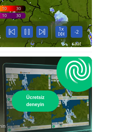
10
30
10
30
1x
-2
5
saat
Ücretsiz
deneyin
nin