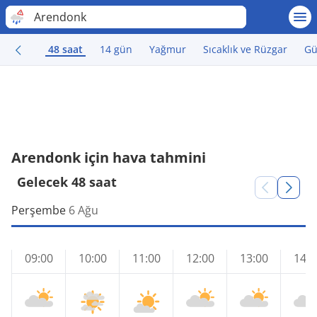
Arendonk
48 saat
14 gün
Yağmur
Sıcaklık ve Rüzgar
Gü
Arendonk için hava tahmini
Gelecek 48 saat
Perşembe
6 Ağu
09:00
10:00
11:00
12:00
13:00
14:0