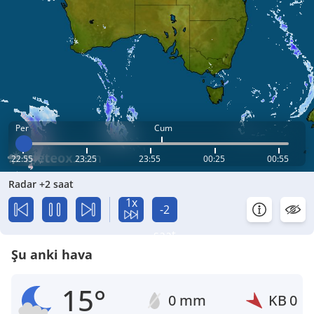
Per
Cum
22:55
23:25
23:55
00:25
00:55
Radar +2 saat
1x
-2
saat
Şu anki hava
15°
0 mm
KB
0