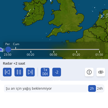
Per
Cum
23:50
00:20
00:50
01:20
01:50
Radar +2 saat
1x
-2
saat
Şu an için yağış beklenmiyor
2h
24h