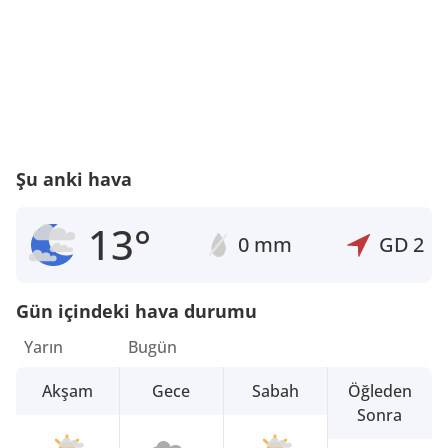
Şu anki hava
13°
0 mm
GD
2
Gün içindeki hava durumu
Yarın
Bugün
Akşam
Gece
Sabah
Öğleden
Sonra