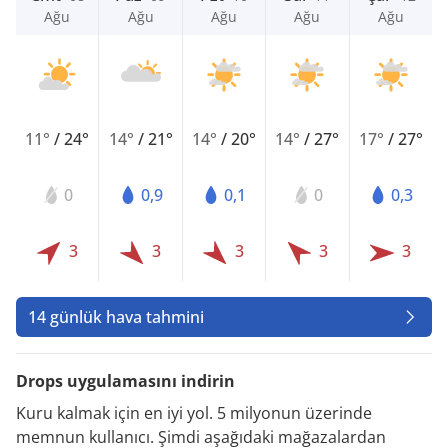
Ağu
Ağu
Ağu
Ağu
Ağu
11°
/
24°
14°
/
21°
14°
/
20°
14°
/
27°
17°
/
27°
0
0,9
0,1
0
0,3
3
3
3
3
3
14 günlük hava tahmini
Drops uygulamasını indirin
Kuru kalmak için en iyi yol. 5 milyonun üzerinde
memnun kullanıcı. Şimdi aşağıdaki mağazalardan