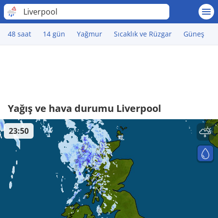
Liverpool
48 saat
14 gün
Yağmur
Sıcaklık ve Rüzgar
Güneş
Yağış ve hava durumu Liverpool
23:50