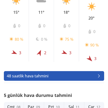
15°
11°
18°
20°
0
0
0
0
80 %
0 %
75 %
90 %
3
2
3
3
48 saatlik hava tahmini
5 günlük hava durumu tahmini
Cmt
Paz
Pzt
Sal
Çar
08
09
10
11
12