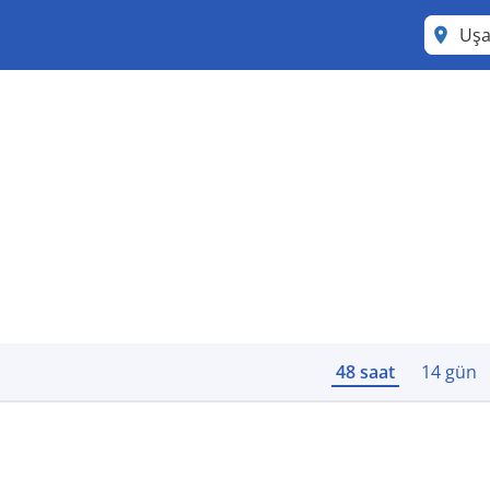
Uş
48 saat
14 gün