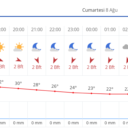
Cumartesi
8 Ağu
:00
20:00
21:00
22:00
23:00
00:00
01:00
02
Bft
2 Bft
2 Bft
2 Bft
2 Bft
2 Bft
2 Bft
2 
2°
30°
28°
26°
24°
23°
22°
2
 mm
0 mm
0 mm
0 mm
0 mm
0 mm
0 mm
0