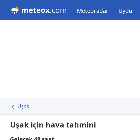
Meteoradar
Uydu
Uşak
Uşak için hava tahmini
Gelecek 48 saat