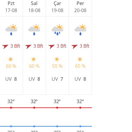
Pzt
Sal
Çar
Per
17-08
18-08
19-08
20-08
3 Bft
3 Bft
3 Bft
3 Bft
60 %
60 %
55 %
65 %
UV
8
UV
8
UV
7
UV
8
32°
32°
32°
32°