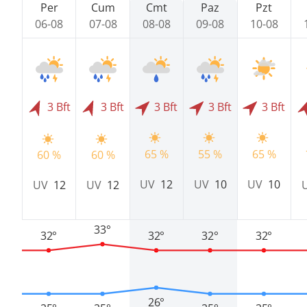
Per
Cum
Cmt
Paz
Pzt
06-08
07-08
08-08
09-08
10-08
3 Bft
3 Bft
3 Bft
3 Bft
3 Bft
65 %
55 %
65 %
60 %
60 %
UV
12
UV
10
UV
10
UV
12
UV
12
33°
32°
32°
32°
32°
26°