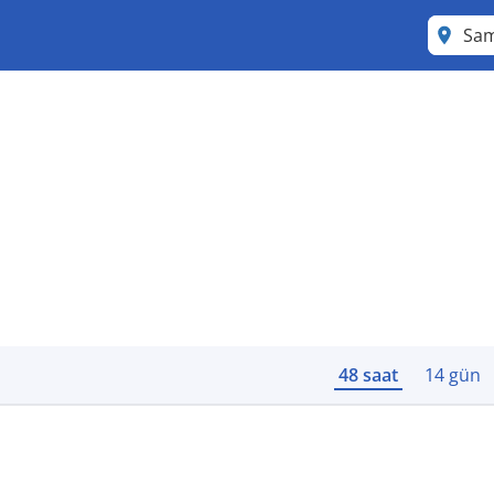
Sa
48 saat
14 gün