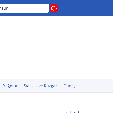
msun
Yağmur
Sıcaklık ve Rüzgar
Güneş