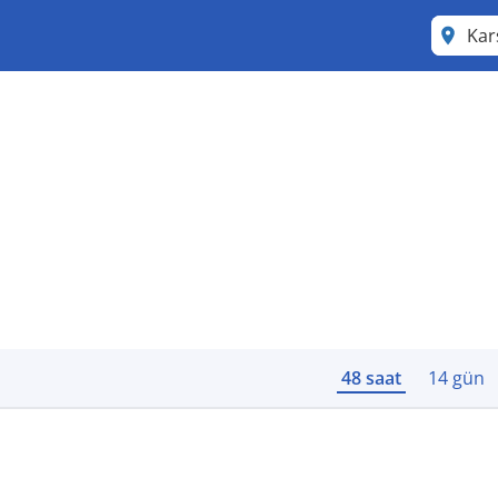
Ka
48 saat
14 gün