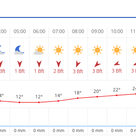
:00
05:00
06:00
07:00
08:00
09:00
10:00
11
3 Bft
3 
Bft
1 Bft
1 Bft
2 Bft
3 Bft
3 Bft
2
22°
20°
18°
4°
14°
12°
12°
 mm
0 mm
0 mm
0 mm
0 mm
0 mm
0 mm
0