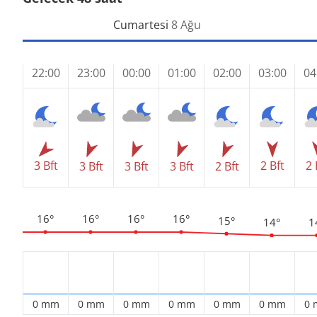
Cumartesi
8 Ağu
22:00
23:00
00:00
01:00
02:00
03:00
04
3 Bft
2 Bft
2 
3 Bft
3 Bft
3 Bft
2 Bft
16°
16°
16°
16°
15°
14°
1
0 mm
0 mm
0 mm
0 mm
0 mm
0 mm
0