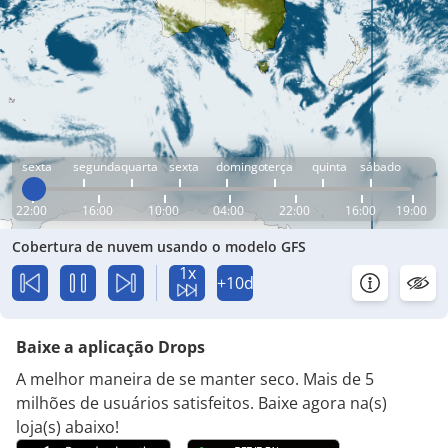
sexta
segunda
quarta
sexta
domingo
terça
quinta
sábado
22:00
16:00
10:00
04:00
22:00
16:00
19:00
Cobertura de nuvem usando o modelo GFS
1x
+10d
Baixe a aplicação Drops
A melhor maneira de se manter seco. Mais de 5
milhões de usuários satisfeitos. Baixe agora na(s)
loja(s) abaixo!