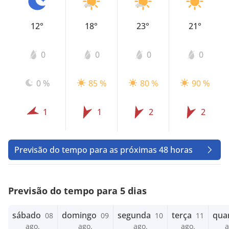
12°
18°
23°
21°
0
0
0
0
0 %
85 %
80 %
90 %
1
1
2
2
Previsão do tempo para as próximas 48 horas
Previsão do tempo para 5 dias
sábado
domingo
segunda
terça
qua
08
09
10
11
ago.
ago.
ago.
ago.
a