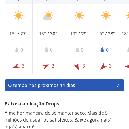
13°
/
27°
15°
/
30°
19°
/
29°
16°
/
28°
18
0
0
0
0,1
3
2
3
3
O tempo nos proximos 14 dias
Baixe a aplicação Drops
A melhor maneira de se manter seco. Mais de 5
milhões de usuários satisfeitos. Baixe agora na(s)
loja(s) abaixo!