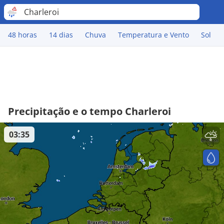
Charleroi
48 horas
14 dias
Chuva
Temperatura e Vento
Sol
Precipitação e o tempo Charleroi
03:35