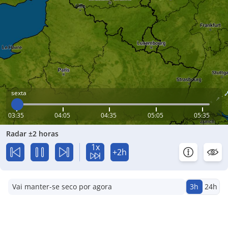
sexta
03:35
04:05
04:35
05:05
05:35
Radar ±2 horas
1x
+2h
Vai manter-se seco por agora
3h
24h