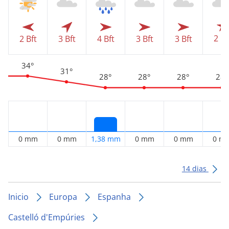
2 Bf
2 Bft
3 Bft
4 Bft
3 Bft
3 Bft
34°
31°
28°
28°
28°
28°
0 mm
0 mm
1,38 mm
0 mm
0 mm
0 m
14 dias
Inicio
Europa
Espanha
Castelló d'Empúries