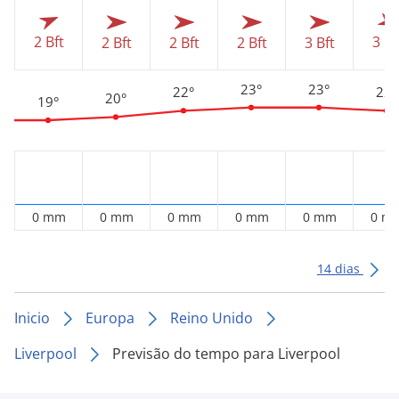
2 Bft
3 Bf
2 Bft
2 Bft
2 Bft
3 Bft
23°
23°
22°
22°
20°
19°
0 mm
0 mm
0 mm
0 mm
0 mm
0 m
14 dias
Inicio
Europa
Reino Unido
Liverpool
Previsão do tempo para Liverpool