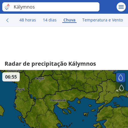
Kálymnos
48 horas
14 dias
Chuva
Temperatura e Vento
Radar de precipitação Kálymnos
06:55