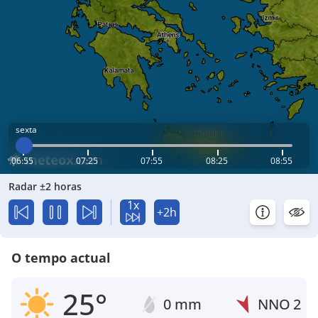
sexta
06:55
07:25
07:55
08:25
08:55
Radar ±2 horas
1x
+2h
O tempo actual
25°
0 mm
NNO
2