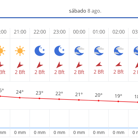
sábado
8 ago.
:00
21:00
22:00
23:00
00:00
01:00
02:00
03
2 Bft
2 Bft
Bft
2 Bft
2 Bft
2 Bft
2 Bft
2 
6°
24°
23°
22°
21°
20°
19°
1
 mm
0 mm
0 mm
0 mm
0 mm
0 mm
0 mm
0