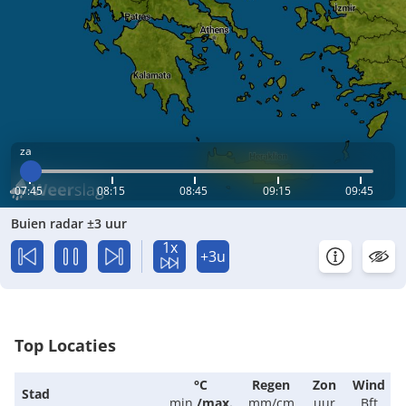
za
07:45
08:15
08:45
09:15
09:45
Buien radar ±3 uur
1x
+3u
Top Locaties
°C
Regen
Zon
Wind
Stad
min.
/
max.
mm/cm
uur
Bft