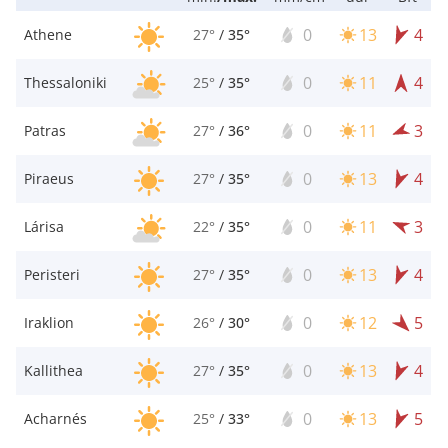
0
13
4
Athene
27°
/
35°
0
11
4
Thessaloniki
25°
/
35°
0
11
3
Patras
27°
/
36°
0
13
4
Piraeus
27°
/
35°
0
11
3
Lárisa
22°
/
35°
0
13
4
Peristeri
27°
/
35°
0
12
5
Iraklion
26°
/
30°
0
13
4
Kallithea
27°
/
35°
0
13
5
Acharnés
25°
/
33°