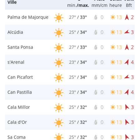
Ville
min.
/
max.
mm/cm
heure
Bft
0
13
2
Palma de Majorque
27°
/
33°
0
13
3
Alcúdia
25°
/
34°
0
13
2
Santa Ponsa
27°
/
33°
0
13
4
s'Arenal
23°
/
34°
0
13
3
Can Picafort
25°
/
34°
0
13
4
Can Pastilla
23°
/
34°
0
13
3
Cala Millor
25°
/
32°
0
13
3
Cala d'Or
25°
/
32°
0
13
3
Sa Coma
25°
/
32°