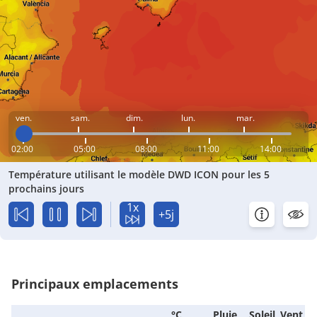
ven.
sam.
dim.
lun.
mar.
02:00
05:00
08:00
11:00
14:00
Température utilisant le modèle DWD ICON pour les 5
prochains jours
1x
+5j
Principaux emplacements
°C
Pluie
Soleil
Vent