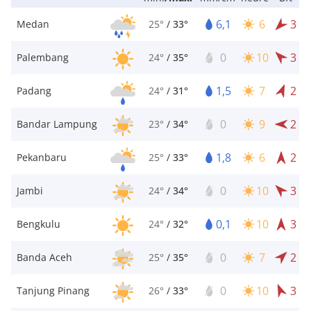
6,1
6
3
Medan
25°
/
33°
0
10
3
Palembang
24°
/
35°
1,5
7
2
Padang
24°
/
31°
0
9
2
Bandar Lampung
23°
/
34°
1,8
6
2
Pekanbaru
25°
/
33°
0
10
3
Jambi
24°
/
34°
0,1
10
3
Bengkulu
24°
/
32°
0
7
2
Banda Aceh
25°
/
35°
0
10
3
Tanjung Pinang
26°
/
33°