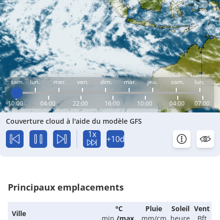
sam.
lun.
mer.
ven.
dim.
mar.
jeu.
sam.
lun.
10:00
04:00
22:00
16:00
10:00
04:00
07:00
Couverture cloud à l'aide du modèle GFS
1x
+10d
Principaux emplacements
°C
Pluie
Soleil
Vent
Ville
min.
/
max.
mm/cm
heure
Bft