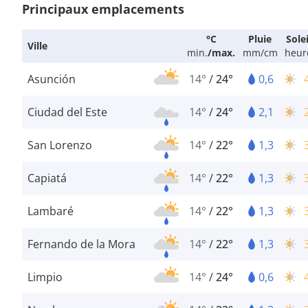
Principaux emplacements
°C
Pluie
Solei
Ville
min.
/
max.
mm/cm
heur
Asunción
14°
/
24°
0,6
Ciudad del Este
14°
/
24°
2,1
San Lorenzo
14°
/
22°
1,3
Capiatá
14°
/
22°
1,3
Lambaré
14°
/
22°
1,3
Fernando de la Mora
14°
/
22°
1,3
Limpio
14°
/
24°
0,6