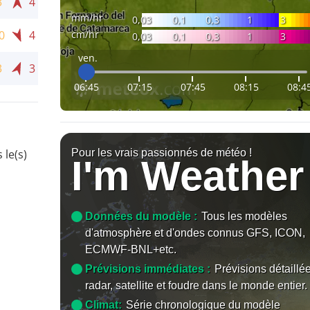
3
4
mm/hr
0,03
0,1
0,3
1
3
cm/hr
0
4
0,03
0,1
0,3
1
3
ven.
3
3
06:45
07:15
07:45
08:15
08:4
Pour les vrais passionnés de météo !
 le(s)
I'm Weather
Données du modèle :
Tous les modèles
d'atmosphère et d'ondes connus GFS, ICON,
ECMWF-BNL+etc.
Prévisions immédiates :
Prévisions détaillé
radar, satellite et foudre dans le monde entier.
Climat:
Série chronologique du modèle