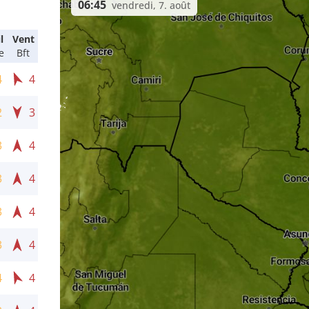
06:45
vendredi, 7. août
l
Vent
e
Bft
4
4
2
3
3
4
3
4
3
4
3
4
4
4