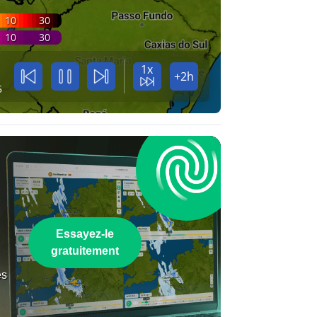
10
30
10
30
1x
+2h
5
Essayez-le
gratuitement
es