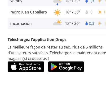
Nemby
14°
/
22°
1,3
Pedro Juan Caballero
18°
/
30°
0
1
Encarnación
12°
/
20°
0,3
Téléchargez l'application Drops
La meilleure façon de rester au sec. Plus de 5 millions
d'utilisateurs satisfaits. Téléchargez-le maintenant dans
magasin(s) ci-dessous !