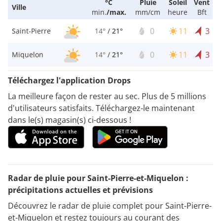
°C
Pluie
Soleil
Vent
Ville
min.
/
max.
mm/cm
heure
Bft
0
11
3
Saint-Pierre
14°
/
21°
0
11
3
Miquelon
14°
/
21°
Téléchargez l'application Drops
La meilleure façon de rester au sec. Plus de 5 millions
d'utilisateurs satisfaits. Téléchargez-le maintenant
dans le(s) magasin(s) ci-dessous !
Radar de pluie pour Saint-Pierre-et-Miquelon :
précipitations actuelles et prévisions
Découvrez le radar de pluie complet pour Saint-Pierre-
et-Miquelon et restez toujours au courant des