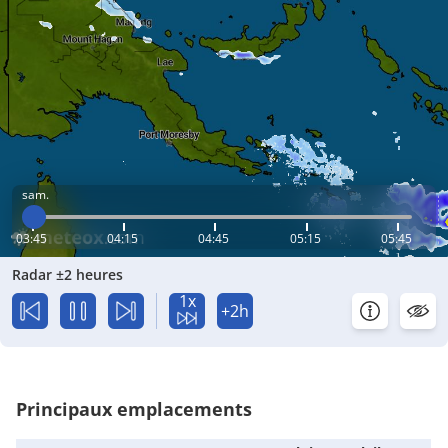
sam.
03:45
04:15
04:45
05:15
05:45
Radar ±2 heures
1x
+2h
Principaux emplacements