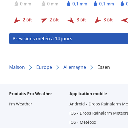
0
0
0,1
0,1
mm
mm
mm
mm
2
2
3
3
Bft
Bft
Bft
Bft
Prévisions météo à 14 jours
Maison
Europe
Allemagne
Essen
Produits Pro Weather
Application mobile
I'm Weather
Android - Drops Rainalarm Me
IOS - Drops Rainalarm Meteor
IOS - Météoox