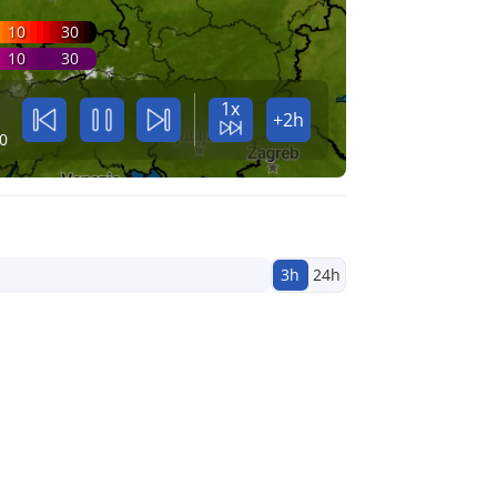
10
30
10
30
1x
+2h
0
3h
24h