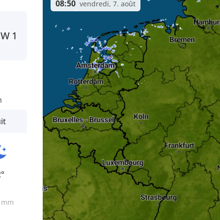
08:50
vendredi, 7. août
SW
1
n
it
2°
0
mm