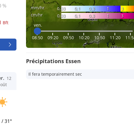
0 %
mm/hr
0,03
0,1
0,3
1
3
cm/hr
0,03
0,1
0,3
1
3
1
Bft
ven.
08:50
09:20
09:50
10:20
10:50
11:20
11:5
Précipitations Essen
Il fera temporairement sec
r.
12
août
°
/
31°