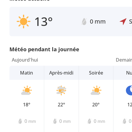
13°
0 mm
Météo pendant la journée
Aujourd'hui
Demai
Matin
Après-midi
Soirée
Nu
18°
22°
20°
1
0
0
0
mm
mm
mm