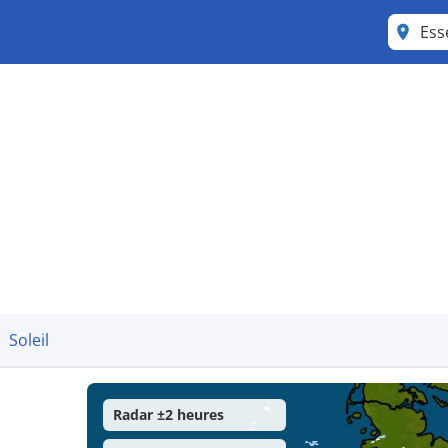
Es
Soleil
Radar ±2 heures