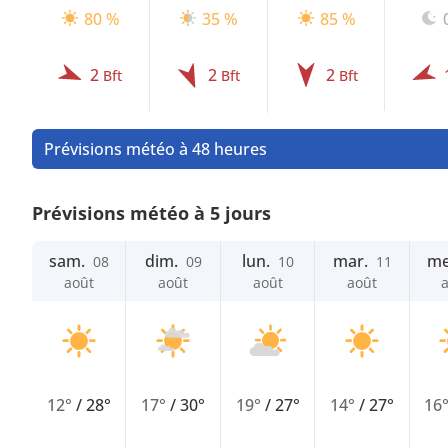
80 %
35 %
85 %
2
2
2
Bft
Bft
Bft
Prévisions météo à 48 heures
Prévisions météo à 5 jours
sam.
dim.
lun.
mar.
me
08
09
10
11
août
août
août
août
12°
/
28°
17°
/
30°
19°
/
27°
14°
/
27°
16