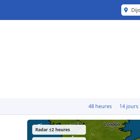
Dij
48 heures
14 jours
Radar ±2 heures