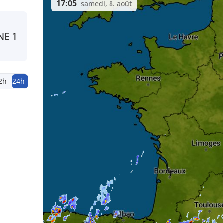
17:05
samedi, 8. août
NE
1
2h
24h