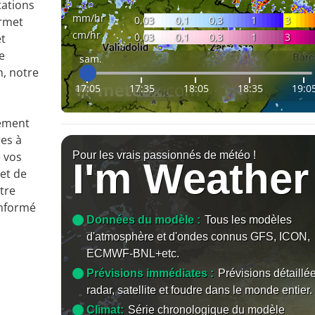
tations
mm/hr
0,03
0,1
0,3
1
3
ermet
cm/hr
0,03
0,1
0,3
1
3
et
e
sam.
n, notre
17:05
17:35
18:05
18:35
19:0
lement
res à
Pour les vrais passionnés de météo !
 vos
I'm Weather
et de
tre
informé
Données du modèle :
Tous les modèles
d'atmosphère et d'ondes connus GFS, ICON,
ECMWF-BNL+etc.
Prévisions immédiates :
Prévisions détaillé
radar, satellite et foudre dans le monde entier.
Climat:
Série chronologique du modèle