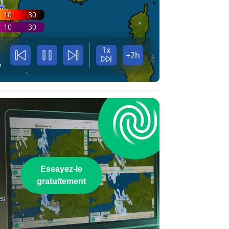
10
30
10
30
1x
+2h
5
Essayez-le
gratuitement
es