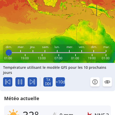
dim.
mar.
jeu.
sam.
lun.
mer.
ven.
dim.
mar.
01:00
19:00
13:00
07:00
01:00
19:00
01:00
Température utilisant le modèle GFS pour les 10 prochains
jours
1x
+10d
Météo actuelle