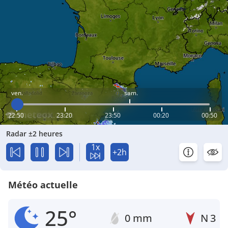
ven.
sam.
22:50
23:20
23:50
00:20
00:50
Radar ±2 heures
1x
+2h
Météo actuelle
25°
0 mm
N
3