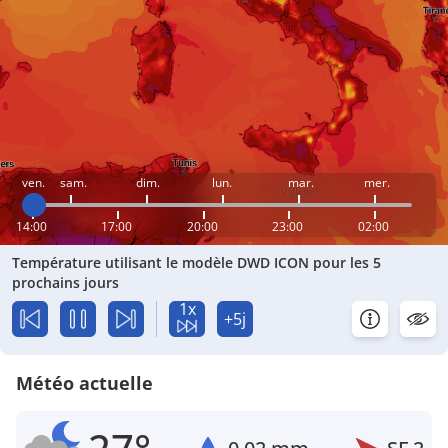
ven.
sam.
dim.
lun.
mar.
mer.
14:00
17:00
20:00
23:00
02:00
Température utilisant le modèle DWD ICON pour les 5
prochains jours
1x
+5j
Météo actuelle