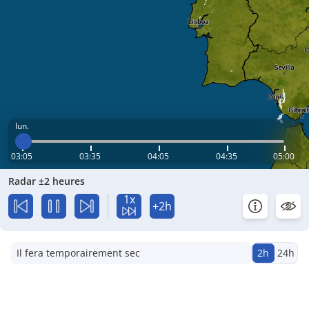
lun.
03:05
03:35
04:05
04:35
05:00
Radar ±2 heures
1x
+2h
Il fera temporairement sec
2h
24h