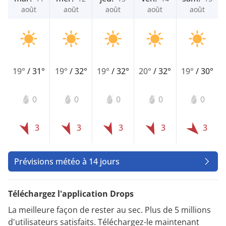
août
août
août
août
août
19°
/
31°
19°
/
32°
19°
/
32°
20°
/
32°
19°
/
30°
0
0
0
0
0
3
3
3
3
3
Prévisions météo à 14 jours
Téléchargez l'application Drops
La meilleure façon de rester au sec. Plus de 5 millions
d'utilisateurs satisfaits. Téléchargez-le maintenant