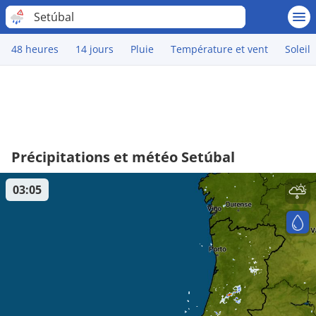
Setúbal
48 heures
14 jours
Pluie
Température et vent
Soleil
Précipitations et météo Setúbal
03:05