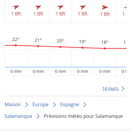
1 Bft
1 Bft
1 Bft
1 Bft
1 Bft
1 Bf
22°
21°
20°
19°
18°
18°
0 mm
0 mm
0 mm
0 mm
0 mm
0 m
14 jours
Maison
Europe
Espagne
Salamanque
Prévisions météo pour Salamanque