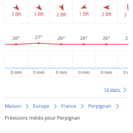
1 Bft
3 Bft
3 Bft
2 Bft
2 Bft
2 Bf
27°
26°
26°
26°
26°
26°
0 mm
0 mm
0 mm
0 mm
0 mm
0 m
14 jours
Maison
Europe
France
Perpignan
Prévisions météo pour Perpignan