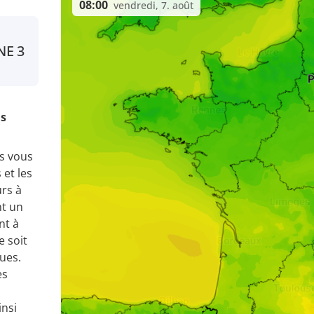
08:00
vendredi, 7. août
NE
3
is
us vous
et les
urs à
nt un
nt à
e soit
ues.
es
nsi