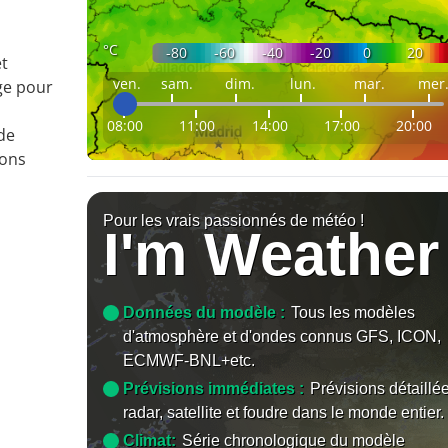
°C
-80
-60
-40
-20
0
20
et
ven.
sam.
dim.
lun.
mar.
mer
ge pour
08:00
11:00
14:00
17:00
20:00
 de
ions
Pour les vrais passionnés de météo !
I'm Weather
Données du modèle :
Tous les modèles
d'atmosphère et d'ondes connus GFS, ICON,
ECMWF-BNL+etc.
Prévisions immédiates :
Prévisions détaillé
radar, satellite et foudre dans le monde entier.
Climat:
Série chronologique du modèle