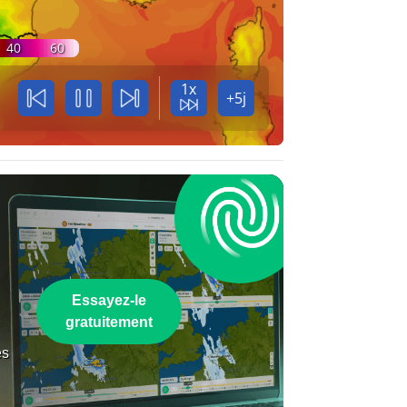
40
60
.
1x
+5j
Essayez-le
gratuitement
es