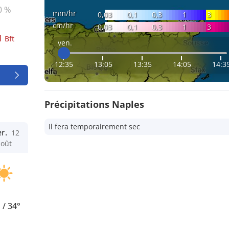
0 %
mm/hr
0,03
0,1
0,3
1
3
cm/hr
0,03
0,1
0,3
1
3
1
Bft
ven.
12:35
13:05
13:35
14:05
14:3
Précipitations Naples
Il fera temporairement sec
r.
12
août
°
/
34°