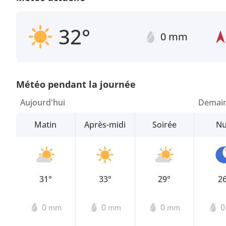
32°
0 mm
Météo pendant la journée
Aujourd'hui
Demai
Matin
Après-midi
Soirée
Nu
31°
33°
29°
2
0
0
0
mm
mm
mm