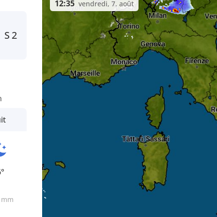
12:35
vendredi, 7. août
S
2
n
it
6°
0
mm