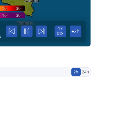
10
30
10
30
1x
+2h
5
2h
24h