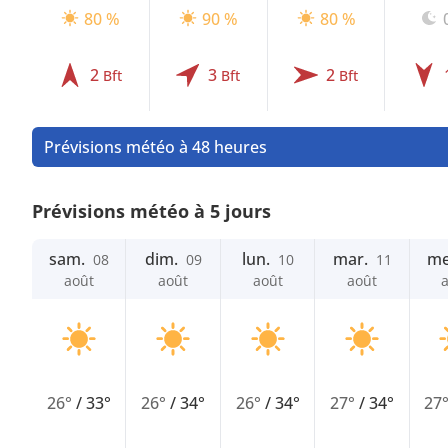
80 %
90 %
80 %
2
3
2
Bft
Bft
Bft
Prévisions météo à 48 heures
Prévisions météo à 5 jours
sam.
dim.
lun.
mar.
me
08
09
10
11
août
août
août
août
26°
/
33°
26°
/
34°
26°
/
34°
27°
/
34°
27