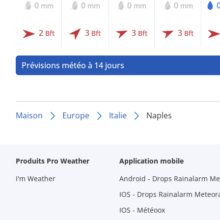
0
0
0
0
mm
mm
mm
mm
2
3
3
3
Bft
Bft
Bft
Bft
Prévisions météo à 14 jours
Maison
Europe
Italie
Naples
Produits Pro Weather
Application mobile
I'm Weather
Android - Drops Rainalarm Me
IOS - Drops Rainalarm Meteor
IOS - Météoox