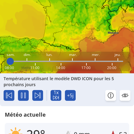
sam.
dim.
lun.
mar.
mer.
jeu.
08:00
11:00
14:00
17:00
20:00
Température utilisant le modèle DWD ICON pour les 5
prochains jours
1x
+5j
Météo actuelle