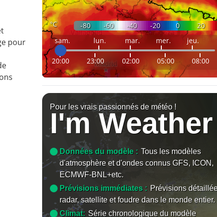
°C
-80
-60
-40
-20
0
20
et
sam.
lun.
mar.
mer.
jeu.
ge pour
20:00
23:00
02:00
05:00
08:00
de
ions
Pour les vrais passionnés de météo !
I'm Weather
Données du modèle :
Tous les modèles
d'atmosphère et d'ondes connus GFS, ICON,
ECMWF-BNL+etc.
Prévisions immédiates :
Prévisions détaillé
radar, satellite et foudre dans le monde entier.
Climat:
Série chronologique du modèle