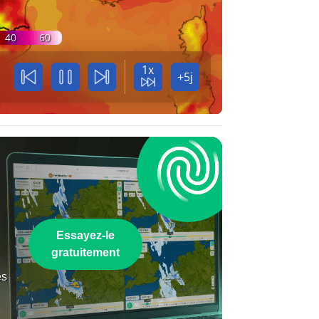
40
60
1x
+5j
Essayez-le
gratuitement
es