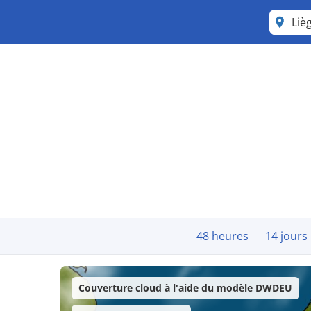
Liè
48 heures
14 jours
Couverture cloud à l'aide du modèle DWDEU