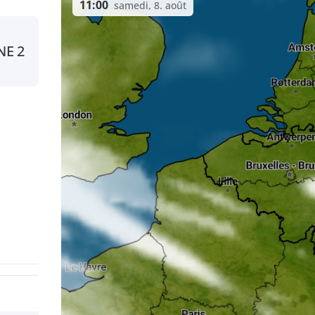
11:00
samedi, 8. août
NE
2