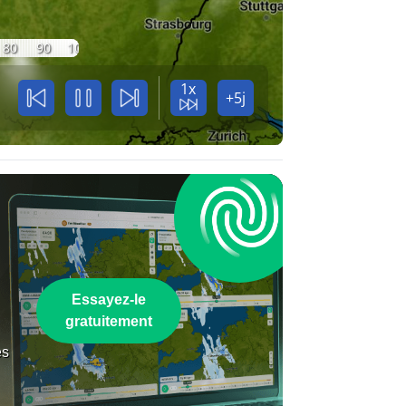
80
90
100
1x
+5j
Essayez-le
gratuitement
es