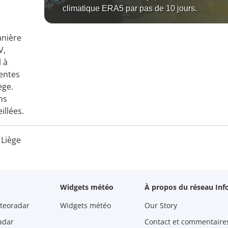
climatique ERA5 par pas de 10 jours.
anière
V,
l à
nentes
ège.
ns
illées.
 Liège
Widgets météo
À propos du réseau Inf
teoradar
Widgets météo
Our Story
adar
Contact et commentaire