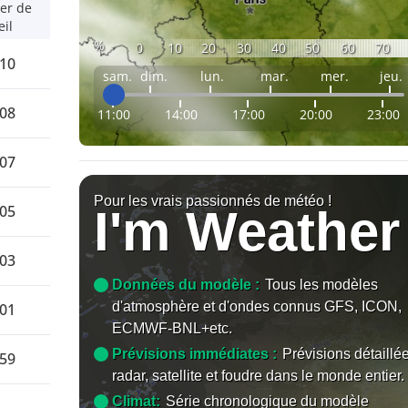
er de
eil
%
0
10
20
30
40
50
60
70
:10
sam.
dim.
lun.
mar.
mer.
jeu.
:08
11:00
14:00
17:00
20:00
23:00
:07
Pour les vrais passionnés de météo !
I'm Weather
:05
:03
Données du modèle :
Tous les modèles
d'atmosphère et d'ondes connus GFS, ICON,
:01
ECMWF-BNL+etc.
Prévisions immédiates :
Prévisions détaillé
:59
radar, satellite et foudre dans le monde entier.
Climat:
Série chronologique du modèle