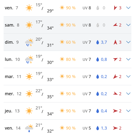
15°
ven.
7
90 %
8
0
3
/
UV
29°
17°
sam.
8
90 %
8
0
2
/
UV
34°
20°
dim.
9
60 %
7
3,7
3
/
UV
31°
19°
lun.
10
80 %
7
0,8
2
/
UV
30°
19°
mar.
11
90 %
7
0,2
2
/
UV
33°
22°
mer.
12
90 %
7
0,2
2
/
UV
35°
21°
jeu.
13
90 %
7
0,4
2
/
UV
34°
21°
ven.
14
90 %
5
1,3
2
/
UV
32°