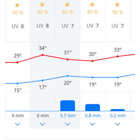
80 %
90 %
9
60 %
90 %
90 %
UV
7
UV
8
UV
7
UV
7
UV
8
34°
33°
31°
30°
29°
20°
19°
19°
17°
15°
0 mm
0 mm
3,7 mm
0,8 mm
0,2 mm
0