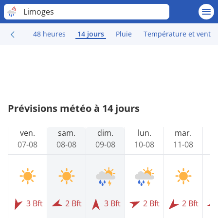
Limoges
48 heures
14 jours
Pluie
Température et vent
Prévisions météo à 14 jours
ven.
sam.
dim.
lun.
mar.
m
07-08
08-08
09-08
10-08
11-08
1
3 Bft
2 Bft
3 Bft
2 Bft
2 Bft