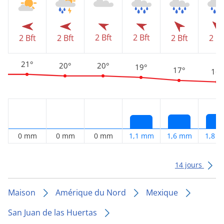
2 Bft
2 Bft
2 Bft
2 Bft
2 Bft
2 Bf
21°
20°
20°
19°
17°
16°
0 mm
0 mm
0 mm
1,1 mm
1,6 mm
1,8 
14 jours
Maison
Amérique du Nord
Mexique
San Juan de las Huertas