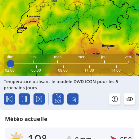
dim.
lun.
mar.
mer.
jeu.
ven.
02:00
05:00
08:00
11:00
14:00
Température utilisant le modèle DWD ICON pour les 5
prochains jours
1x
+5j
Météo actuelle