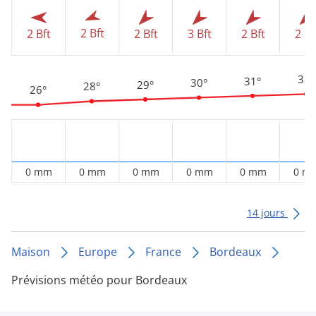
2 Bft
2 Bft
2 Bft
3 Bft
2 Bft
2 Bf
32°
31°
30°
29°
28°
26°
0 mm
0 mm
0 mm
0 mm
0 mm
0 m
14 jours
Maison
Europe
France
Bordeaux
Prévisions météo pour Bordeaux