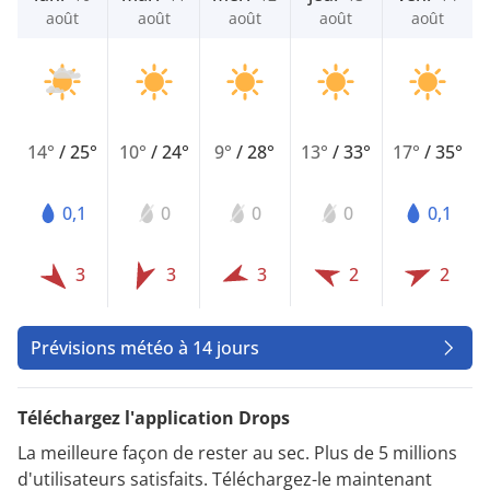
août
août
août
août
août
14°
/
25°
10°
/
24°
9°
/
28°
13°
/
33°
17°
/
35°
0,1
0
0
0
0,1
3
3
3
2
2
Prévisions météo à 14 jours
Téléchargez l'application Drops
La meilleure façon de rester au sec. Plus de 5 millions
d'utilisateurs satisfaits. Téléchargez-le maintenant