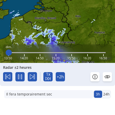
dim.
13:50
14:20
14:50
15:20
15:50
16:20
16:50
Radar ±2 heures
1x
+2h
Il fera temporairement sec
3h
24h