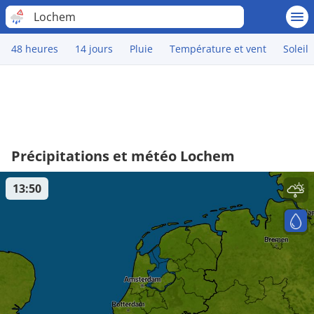
Lochem
48 heures
14 jours
Pluie
Température et vent
Soleil
Précipitations et météo Lochem
13:50