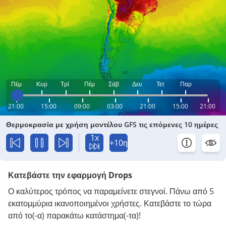
Πέμ
Κυρ
Τρί
Πέμ
Σάβ
Δευ
Τετ
Παρ
21:00
15:00
09:00
03:00
21:00
15:00
21:00
Θερμοκρασία με χρήση μοντέλου GFS τις επόμενες 10 ημέρες
1x
+10η
Κατεβάστε την εφαρμογή Drops
Ο καλύτερος τρόπος να παραμείνετε στεγνοί. Πάνω από 5
εκατομμύρια ικανοποιημένοι χρήστες. Κατεβάστε το τώρα
από το(-α) παρακάτω κατάστημα(-τα)!