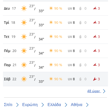
23°
Δευ
17
90 %
8
0
3
/
UV
33°
23°
Τρί
18
90 %
8
0
3
/
UV
33°
23°
Τετ
19
90 %
8
0
3
/
UV
34°
23°
Πέμ
20
90 %
8
0
3
/
UV
34°
23°
Παρ
21
90 %
8
0
3
/
UV
34°
23°
Σάβ
22
90 %
8
0
3
/
UV
33°
48 ώρες
Σπίτι
Ευρώπη
Ελλάδα
Αθήνα