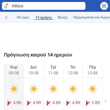
Αθήνα
48 ώρες
14 ημέρες
Βροχή
Θερμοκρασία και Άνεμο
Πρόγνωση καιρού 14 ημερών
Κυρ
Δευ
Τρί
Τετ
Πέμ
09-08
10-08
11-08
12-08
13-08
1
4 Bft
4 Bft
4 Bft
4 Bft
5 Bft