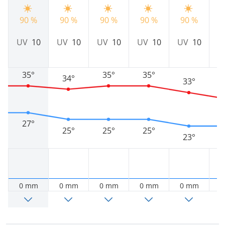
9
90 %
90 %
90 %
90 %
90 %
U
UV
10
UV
10
UV
10
UV
10
UV
10
35°
35°
35°
34°
33°
27°
25°
25°
25°
23°
0 mm
0 mm
0 mm
0 mm
0 mm
0