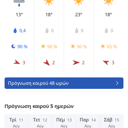
13°
18°
23°
18°
0,4
0
0
0
90 %
90 %
90 %
65 %
3
2
2
3
Πρόγνωση καιρού 48 ωρών
Πρόγνωση καιρού 5 ημερών
Τρί
Τετ
Πέμ
Παρ
Σάβ
11
12
13
14
15
Αύγ
Αύγ
Αύγ
Αύγ
Αύγ