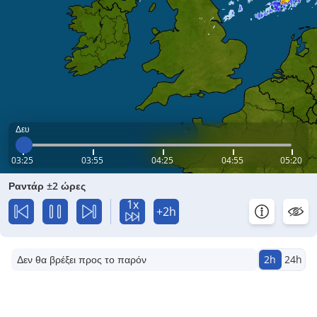
Δευ
03:25
03:55
04:25
04:55
05:20
Ραντάρ ±2 ώρες
1x
+2h
Δεν θα βρέξει προς το παρόν
2h
24h