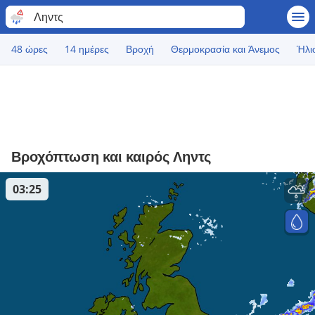
Ληντς
48 ώρες
14 ημέρες
Βροχή
Θερμοκρασία και Άνεμος
Ήλι
Βροχόπτωση και καιρός Ληντς
03:25