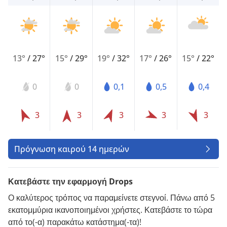
13°
/
27°
15°
/
29°
19°
/
32°
17°
/
26°
15°
/
22°
0
0
0,1
0,5
0,4
3
3
3
3
3
Πρόγνωση καιρού 14 ημερών
Κατεβάστε την εφαρμογή Drops
Ο καλύτερος τρόπος να παραμείνετε στεγνοί. Πάνω από 5
εκατομμύρια ικανοποιημένοι χρήστες. Κατεβάστε το τώρα
από το(-α) παρακάτω κατάστημα(-τα)!