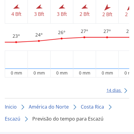
4 Bft
3 Bft
3 Bft
2 Bft
2 Bft
2 Bf
27°
27°
27°
26°
24°
23°
0 mm
0 mm
0 mm
0 mm
0 mm
0 m
14 dias
Inicio
América do Norte
Costa Rica
Escazú
Previsão do tempo para Escazú