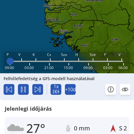
P
V
K
Cs
Szo
H
Sze
P
V
09:00
03:00
21:00
15:00
09:00
03:00
06:00
Felhőlefedettség a GFS-modell használatával
1x
+10d
Jelenlegi időjárás
27°
0 mm
S
2