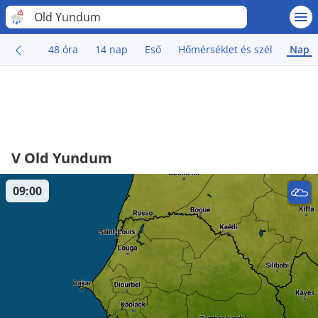
Old Yundum
48 óra
14 nap
Eső
Hőmérséklet és szél
Nap
V Old Yundum
09:00