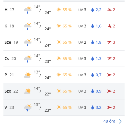
14°
H
17
55 %
3
2,2
2
/
UV
24°
14°
K
18
65 %
3
1,6
2
/
UV
24°
14°
Sze
19
55 %
2
1,8
3
/
UV
24°
14°
Cs
20
55 %
3
1,3
2
/
UV
23°
13°
P
21
65 %
3
0,7
2
/
UV
24°
14°
Szo
22
65 %
3
0,9
2
/
UV
22°
13°
V
23
65 %
3
3,2
2
/
UV
23°
48 óra