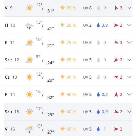
12°
V
9
85 %
6
0
3
/
UV
31°
13°
H
10
25 %
2
3,9
2
/
UV
21°
10°
K
11
75 %
5
0
3
/
UV
21°
9°
Sze
12
85 %
5
0
2
/
UV
24°
12°
Cs
13
90 %
5
0
2
/
UV
29°
16°
P
14
90 %
5
0,2
2
/
UV
32°
17°
Szo
15
80 %
5
0,9
2
/
UV
29°
15°
V
16
65 %
3
1
2
/
UV
27°