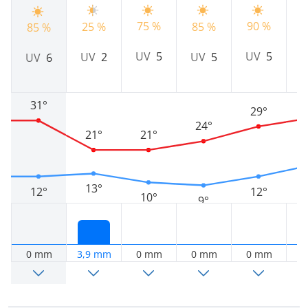
90 %
75 %
25 %
85 %
9
85 %
UV
5
UV
5
UV
2
UV
5
UV
6
31°
29°
24°
21°
21°
13°
12°
12°
10°
9°
0 mm
3,9 mm
0 mm
0 mm
0 mm
0