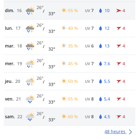
26°
dim.
16
55 %
7
10
4
/
UV
33°
26°
lun.
17
40 %
7
12
4
/
UV
33°
26°
mar.
18
35 %
6
13
4
/
UV
32°
26°
mer.
19
45 %
7
7,6
4
/
UV
33°
26°
jeu.
20
50 %
7
5,5
4
/
UV
33°
26°
ven.
21
55 %
8
5,4
4
/
UV
33°
26°
sam.
22
60 %
8
4,5
4
/
UV
33°
48 heures