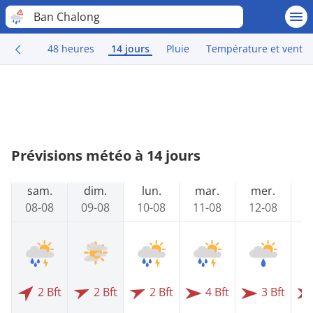
Ban Chalong
48 heures
14 jours
Pluie
Température et vent
Prévisions météo à 14 jours
sam.
dim.
lun.
mar.
mer.
08-08
09-08
10-08
11-08
12-08
1
2 Bft
2 Bft
2 Bft
4 Bft
3 Bft