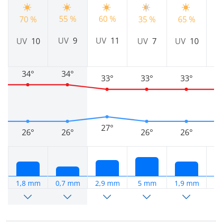
55 %
60 %
70 %
35 %
65 %
7
UV
9
UV
11
UV
10
UV
7
UV
10
U
34°
34°
33°
33°
33°
27°
26°
26°
26°
26°
1,8 mm
0,7 mm
2,9 mm
5 mm
1,9 mm
2