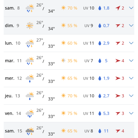
26°
sam.
8
70 %
10
1,8
2
/
UV
34°
26°
dim.
9
55 %
9
0,7
2
/
UV
34°
27°
lun.
10
60 %
11
2,9
2
/
UV
33°
26°
mar.
11
35 %
7
5
4
/
UV
33°
26°
mer.
12
65 %
10
1,9
3
/
UV
33°
26°
jeu.
13
70 %
10
2,7
3
/
UV
33°
26°
ven.
14
75 %
11
5,3
3
/
UV
33°
26°
sam.
15
65 %
8
11
4
/
UV
33°